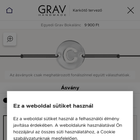
Karkötő tervező
Egyedi Grav Bokalánc
9 900 Ft
Az ásványok csak meghatározott fonálszínnel együtt válaszhatóak.
Ásvány
Szeretnék ásványt
Ez a weboldal sütiket használ
Ez a weboldal sütiket használ a felhasználói élmény
javítása érdekében. A weboldalunk használatával Ön
hozzájárul az összes süti használatához, a Cookie
szabályzatunknak megfelelően.
Bővebben