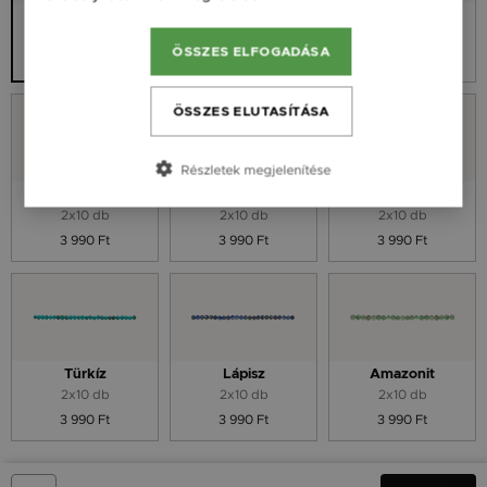
Ametiszt
Hematit
Nincs ásvány
2x10 db
2x10 db
ÖSSZES ELFOGADÁSA
3 990 Ft
3 990 Ft
ÖSSZES ELUTASÍTÁSA
Részletek megjelenítése
Holdkő
Kicsigyöngy
Spinell
2x10 db
2x10 db
2x10 db
3 990 Ft
3 990 Ft
3 990 Ft
Türkíz
Lápisz
Amazonit
2x10 db
2x10 db
2x10 db
3 990 Ft
3 990 Ft
3 990 Ft