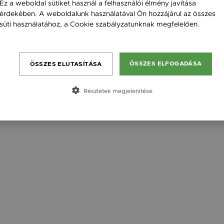
Ez a weboldal sütiket használ a felhasználói élmény javítása
érdekében. A weboldalunk használatával Ön hozzájárul az összes
süti használatához, a Cookie szabályzatunknak megfelelően.
Feladó neve
Bővebben
Címzett keresztneve
Címzett email címe
ÖSSZES ELFOGADÁSA
ÖSSZES ELUTASÍTÁSA
Részletek megjelenítése