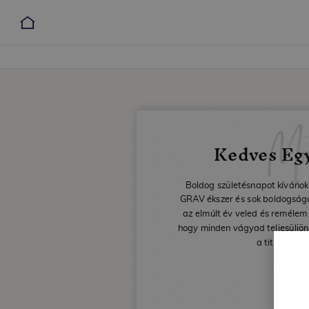
Mi
Kedves Eg
Boldog születésnapot kívánok
GRAV ékszer és sok boldogságot
az elmúlt év veled és remélem
hogy minden vágyad teljesüljön
a titkos káv
Dáv