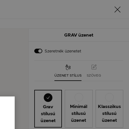
GRAV üzenet
Szeretnék üzenetet
ÜZENET STÍLUS
SZÖVEG
Minimál
Klasszikus
Grav
stílusú
stílusú
stílusú
üzenet
üzenet
üzenet