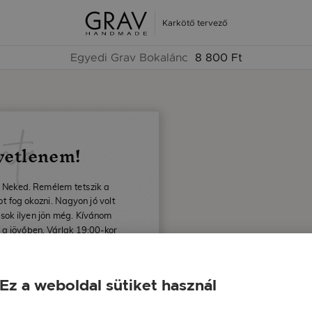
Karkötő tervező
Egyedi Grav Bokalánc
8 800 Ft
nta
yetlenem!
 Neked. Remélem tetszik a
 fog okozni. Nagyon jó volt
 sok ilyen jön még. Kívánom
 a jövőben. Várlak 19:00-kor
ézónkban.
id
Ez a weboldal sütiket használ