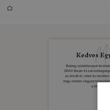
Mi
Kedves Eg
Boldog születésnapot kívánok
GRAV ékszer és sok boldogságot
az elmúlt év veled és remélem
hogy minden vágyad teljesüljön
a titkos káv
Dáv