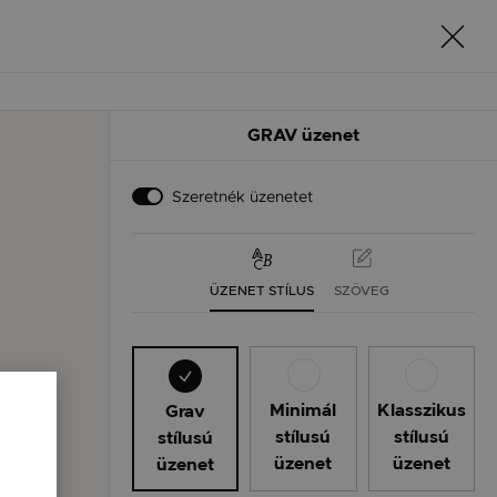
GRAV üzenet
Szeretnék üzenetet
ÜZENET STÍLUS
SZÖVEG
Minimál
Klasszikus
Grav
stílusú
stílusú
stílusú
üzenet
üzenet
üzenet