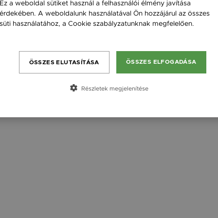
Ez a weboldal sütiket használ a felhasználói élmény javítása
érdekében. A weboldalunk használatával Ön hozzájárul az összes
süti használatához, a Cookie szabályzatunknak megfelelően.
Feladó neve
Bővebben
Címzett keresztneve
Címzett email címe
ÖSSZES ELFOGADÁSA
ÖSSZES ELUTASÍTÁSA
Részletek megjelenítése