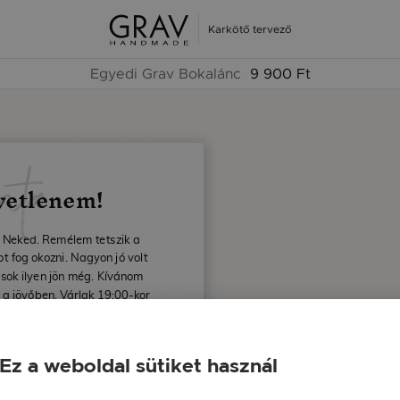
Karkötő tervező
Egyedi Grav Bokalánc
9 900 Ft
nta
yetlenem!
 Neked. Remélem tetszik a
 fog okozni. Nagyon jó volt
 sok ilyen jön még. Kívánom
 a jövőben. Várlak 19:00-kor
ézónkban.
id
Ez a weboldal sütiket használ