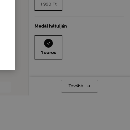
1 990 Ft
Medál hátulján
1 soros
Tovább