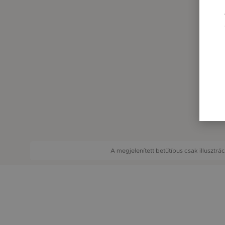
A megjelenített betűtípus csak illusztrá