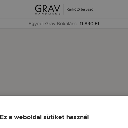
Karkötő tervező
Egyedi Grav Bokalánc
11 890 Ft
Ez a weboldal sütiket használ
ABC