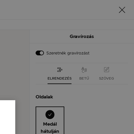
Gravírozás
Szeretnék gravírozást
ELRENDEZÉS
BETŰ
SZÖVEG
Oldalak
Medál
hátulján