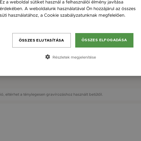
Ez a weboldal sütiket használ a felhasználói élmény javítása
érdekében. A weboldalunk használatával Ön hozzájárul az összes
süti használatához, a Cookie szabályzatunknak megfelelően.
Bővebben
ÖSSZES ELFOGADÁSA
ÖSSZES ELUTASÍTÁSA
Részletek megjelenítése
ció, eltérhet a ténylegesen gravírozáshoz használt betűtől.