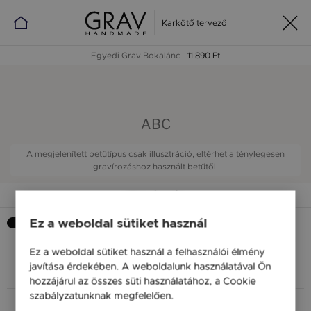
Karkötő tervező
Egyedi Grav Bokalánc
11 890 Ft
ABC
A megjelenített betűtípus csak illusztráció, eltérhet a ténylegesen
gravírozáshoz használt betűtől.
Gravírozás
Szeretnék gravírozást
Ez a weboldal sütiket használ
Ez a weboldal sütiket használ a felhasználói élmény
javítása érdekében. A weboldalunk használatával Ön
ELRENDEZÉS
BETŰ
SZÖVEG
hozzájárul az összes süti használatához, a Cookie
szabályzatunknak megfelelően.
Bővebben