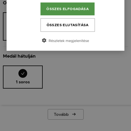
Oldalak
ÖSSZES ELFOGADÁSA
ÖSSZES ELUTASÍTÁSA
Medál hátulján
1 990 Ft
Részletek megjelenítése
Medál hátulján
1 soros
Tovább