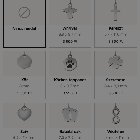
Angyal
Kereszt
Nincs medál
8,9 x 9,7 mm
5,7 x 11,6 mm
3 590 Ft
3 590 Ft
Kör
Körben tappancs
Szerencse
8 mm
8 x 9,7 mm
8,4 x 8,3 mm
3 590 Ft
3 590 Ft
3 590 Ft
Szív
Babatalpak
Végtelen
6,9 x 7,4 mm
7,2 x 7,9 mm
4,4mm x 11 mm