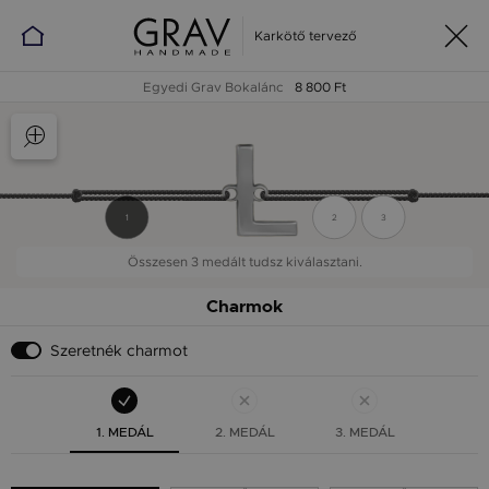
Karkötő tervező
Egyedi Grav Bokalánc
8 800 Ft
1
2
3
Összesen 3 medált tudsz kiválasztani.
Charmok
Szeretnék charmot
1. MEDÁL
2. MEDÁL
3. MEDÁL