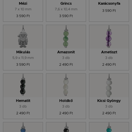
Mézi
Grincs
Karácsonyfa
7 x 10 mm
7,6 x 10,4 mm
3 590 Ft
3 590 Ft
3 590 Ft
Mikulás
Amazonit
Ametiszt
5,9 x 11,9 mm
3 db
3 db
3 590 Ft
2 490 Ft
2 490 Ft
Hematit
Holdkő
Kicsi Gyöngy
3 db
3 db
3 db
2 490 Ft
2 490 Ft
2 490 Ft