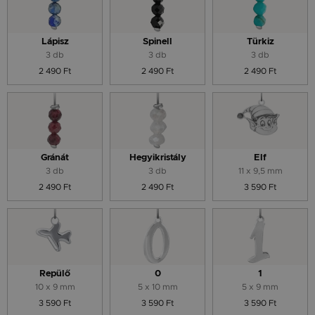
Lápisz
Spinell
Türkiz
3 db
3 db
3 db
2 490 Ft
2 490 Ft
2 490 Ft
Gránát
Hegyikristály
Elf
3 db
3 db
11 x 9,5 mm
2 490 Ft
2 490 Ft
3 590 Ft
Repülő
0
1
10 x 9 mm
5 x 10 mm
5 x 9 mm
3 590 Ft
3 590 Ft
3 590 Ft