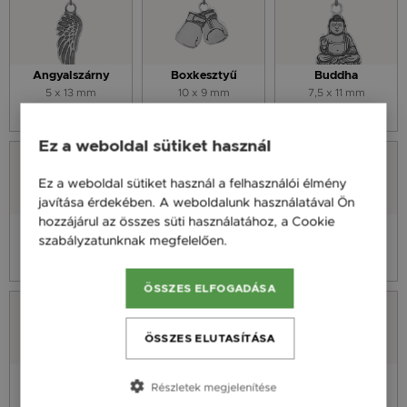
Angyalszárny
Boxkesztyű
Buddha
5 x 13 mm
10 x 9 mm
7,5 x 11 mm
3 590 Ft
3 590 Ft
3 590 Ft
Ez a weboldal sütiket használ
Ez a weboldal sütiket használ a felhasználói élmény
javítása érdekében. A weboldalunk használatával Ön
hozzájárul az összes süti használatához, a Cookie
Elefánt
Életfa
Focilabda
szabályzatunknak megfelelően.
Bővebben
9 x 10,3 mm
8 x 9,7 mm
8 x 9,7 mm
3 590 Ft
3 590 Ft
3 590 Ft
ÖSSZES ELFOGADÁSA
ÖSSZES ELUTASÍTÁSA
Földgömb
Maci
Mandala
Részletek megjelenítése
8 x 9,7 mm
7 x 10 mm
8 x 9 mm