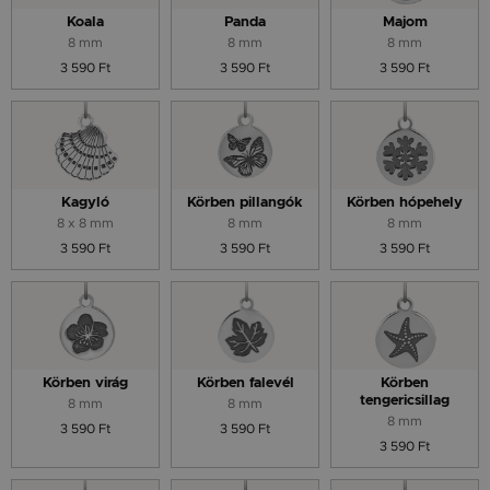
Koala
Panda
Majom
8 mm
8 mm
8 mm
3 590 Ft
3 590 Ft
3 590 Ft
Kagyló
Körben pillangók
Körben hópehely
8 x 8 mm
8 mm
8 mm
3 590 Ft
3 590 Ft
3 590 Ft
Körben virág
Körben falevél
Körben
tengericsillag
8 mm
8 mm
8 mm
3 590 Ft
3 590 Ft
3 590 Ft