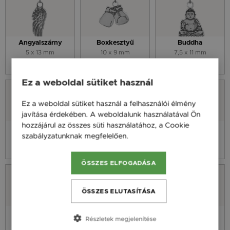
Angyalszárny
Boxkesztyű
Buddha
5 x 13 mm
10 x 9 mm
7,5 x 11 mm
3 590 Ft
3 590 Ft
3 590 Ft
Ez a weboldal sütiket használ
Ez a weboldal sütiket használ a felhasználói élmény
javítása érdekében. A weboldalunk használatával Ön
hozzájárul az összes süti használatához, a Cookie
Elefánt
Életfa
Focilabda
szabályzatunknak megfelelően.
Bővebben
9 x 10,3 mm
8 x 9,7 mm
8 x 9,7 mm
3 590 Ft
3 590 Ft
3 590 Ft
ÖSSZES ELFOGADÁSA
ÖSSZES ELUTASÍTÁSA
Földgömb
Maci
Mandala
Részletek megjelenítése
8 x 9,7 mm
7 x 10 mm
8 x 9 mm