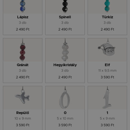
Lápisz
Spinell
Türkiz
3 db
3 db
3 db
2 490 Ft
2 490 Ft
2 490 Ft
Gránát
Hegyikristály
Elf
3 db
3 db
11 x 9,5 mm
2 490 Ft
2 490 Ft
3 590 Ft
Repülő
0
1
10 x 9 mm
5 x 10 mm
5 x 9 mm
3 590 Ft
3 590 Ft
3 590 Ft