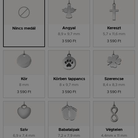
Angyal
Kereszt
Nincs medál
8,9 x 9,7 mm
5,7 x 11,6 mm
3 590 Ft
3 590 Ft
Kör
Körben tappancs
Szerencse
8 mm
8 x 9,7 mm
8,4 x 8,3 mm
3 590 Ft
3 590 Ft
3 590 Ft
Szív
Babatalpak
Végtelen
6,9 x 7,4 mm
7,2 x 7,9 mm
4,4mm x 11 mm