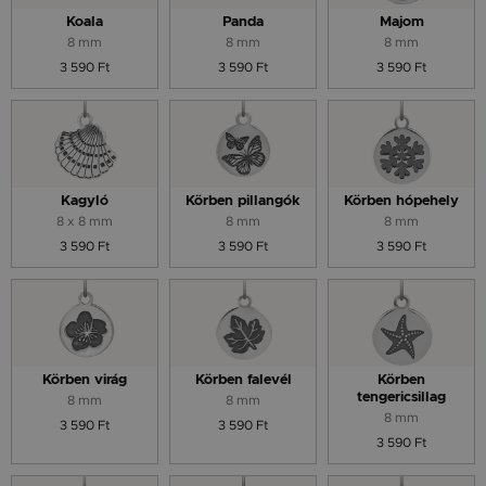
Koala
Panda
Majom
8 mm
8 mm
8 mm
3 590 Ft
3 590 Ft
3 590 Ft
Kagyló
Körben pillangók
Körben hópehely
8 x 8 mm
8 mm
8 mm
3 590 Ft
3 590 Ft
3 590 Ft
Körben virág
Körben falevél
Körben
tengericsillag
8 mm
8 mm
8 mm
3 590 Ft
3 590 Ft
3 590 Ft