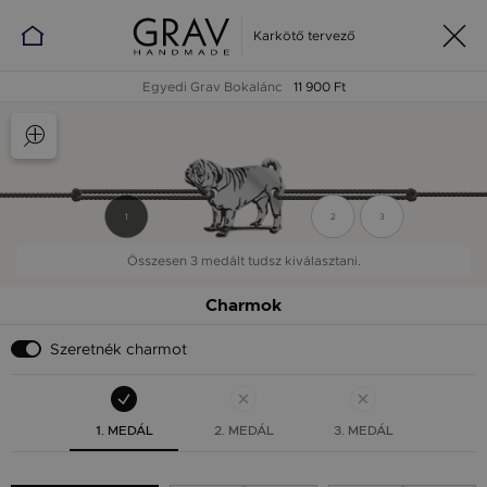
Karkötő tervező
Egyedi Grav Bokalánc
11 900 Ft
1
2
3
Összesen 3 medált tudsz kiválasztani.
Charmok
Szeretnék charmot
1. MEDÁL
2. MEDÁL
3. MEDÁL