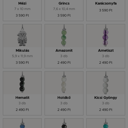
Mézi
Grincs
Karácsonyfa
7 x 10 mm
7,6 x 10,4 mm
3 590 Ft
3 590 Ft
3 590 Ft
Mikulás
Amazonit
Ametiszt
5,9 x 11,9 mm
3 db
3 db
3 590 Ft
2 490 Ft
2 490 Ft
Hematit
Holdkő
Kicsi Gyöngy
3 db
3 db
3 db
2 490 Ft
2 490 Ft
2 490 Ft