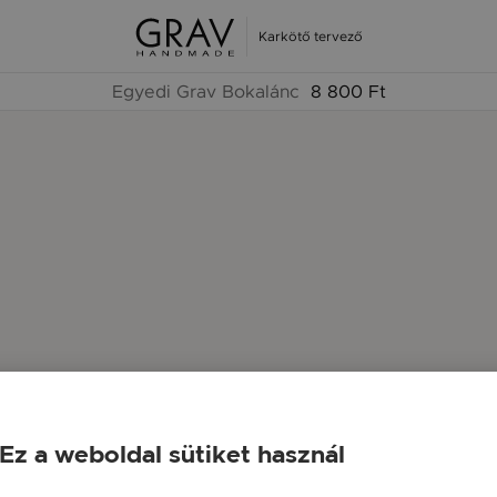
Karkötő tervező
Egyedi Grav Bokalánc
8 800 Ft
Ez a weboldal sütiket használ