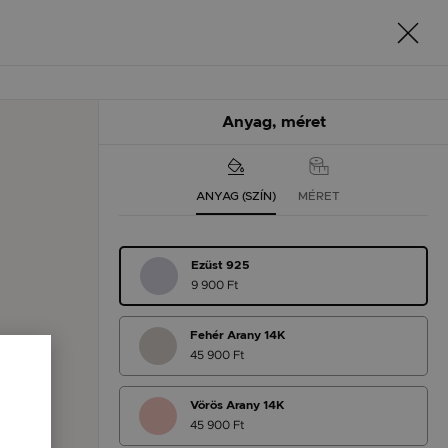
Anyag, méret
ANYAG (SZÍN)
MÉRET
Ezüst 925
9 900 Ft
Fehér Arany 14K
45 900 Ft
Vörös Arany 14K
45 900 Ft