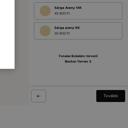
Sárga Arany 14K
45 900 Ft
Sárga arany 9K
36 900 Ft
Fonalas Bokalánc tervező
Boston Terrier 2
Tovább