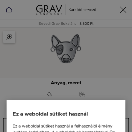
Karkötő tervező
Egyedi Grav Bokalánc
8 800 Ft
Anyag, méret
ANYAG (SZÍN)
MÉRET
Ez a weboldal sütiket használ
Ezüst 925
Ez a weboldal sütiket használ a felhasználói élmény
9 900 Ft