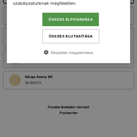
szabályzatunknak megfelelően.
Bővebben
Fehér Arany 14K
45 900 Ft
ÖSSZES ELFOGADÁSA
Vörös Arany 14K
ÖSSZES ELUTASÍTÁSA
45 900 Ft
Részletek megjelenítése
Sárga Arany 14K
45 900 Ft
Sárga Arany 9K
36 900 Ft
Fonalas Bokalánc tervező
Foxterrier