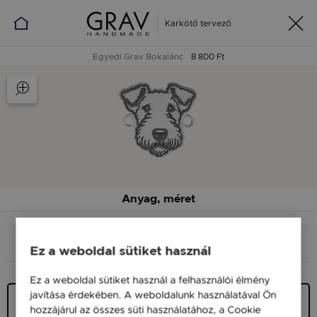
Karkötő tervező
Egyedi Grav Bokalánc
8 800 Ft
Anyag, méret
ANYAG (SZÍN)
MÉRET
Ez a weboldal sütiket használ
Ez a weboldal sütiket használ a felhasználói élmény
javítása érdekében. A weboldalunk használatával Ön
Ezüst 925
hozzájárul az összes süti használatához, a Cookie
9 900 Ft