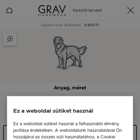
Karkötő tervező
Egyedi Grav Bokalánc
8 800 Ft
Anyag, méret
ANYAG (SZÍN)
MÉRET
Ez a weboldal sütiket használ
Ez a weboldal sütiket használ a felhasználói élmény
javítása érdekében. A weboldalunk használatával Ön
Ezüst 925
hozzájárul az összes süti használatához, a Cookie
11 900 Ft