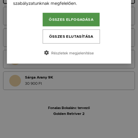
szabályzatunknak megfelelően.
Bővebben
Fehér Arany 14K
45 900 Ft
ÖSSZES ELFOGADÁSA
Vörös Arany 14K
ÖSSZES ELUTASÍTÁSA
45 900 Ft
Részletek megjelenítése
Sárga Arany 14K
45 900 Ft
Sárga Arany 9K
30 900 Ft
Fonalas Bokalánc tervező
Golden Retriver 2