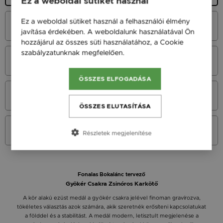
Ez a weboldal sütiket használ
Ez a weboldal sütiket használ a felhasználói élmény
Fehér Arany 14K
45 900 Ft
javítása érdekében. A weboldalunk használatával Ön
hozzájárul az összes süti használatához, a Cookie
szabályzatunknak megfelelően.
Bővebben
Vörös Arany 14K
45 900 Ft
ÖSSZES ELFOGADÁSA
Sárga Arany 14K
45 900 Ft
ÖSSZES ELUTASÍTÁSA
Sárga arany 9K
Részletek megjelenítése
36 900 Ft
Fonalas Bokalánc tervező
Gyökér Csakra Zsinóros Karkötő
A kör alakú ezüst medál a gyökér csakra jelével finoman gravírozva,
tökéletes választás azok számára, akik szeretnék erősíteni kapcsolatukat
a földdel és a stabilitást. A medál modern, letisztult megjelenése a