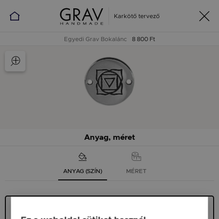
Karkötő tervező
Egyedi Grav Bokalánc
8 800 Ft
Anyag, méret
ANYAG (SZÍN)
MÉRET
Ezüst 925
9 900 Ft