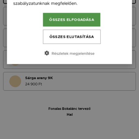
szabályzatunknak megfelelően.
Bővebben
Fehér Arany 14K
31 900 Ft
ÖSSZES ELFOGADÁSA
Vörös Arany 14K
ÖSSZES ELUTASÍTÁSA
31 900 Ft
Részletek megjelenítése
Sárga Arany 14K
31 900 Ft
Sárga arany 9K
24 900 Ft
Fonalas Bokalánc tervező
Hal