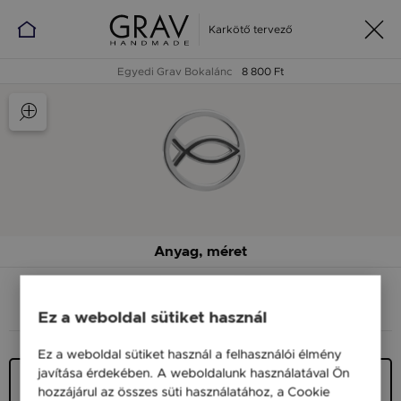
Karkötő tervező
Egyedi Grav Bokalánc
8 800 Ft
Anyag, méret
ANYAG (SZÍN)
MÉRET
Ez a weboldal sütiket használ
Ez a weboldal sütiket használ a felhasználói élmény
javítása érdekében. A weboldalunk használatával Ön
Ezüst 925
hozzájárul az összes süti használatához, a Cookie
5 900 Ft