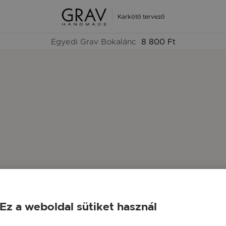
Karkötő tervező
Egyedi Grav Bokalánc
8 800 Ft
Ez a weboldal sütiket használ