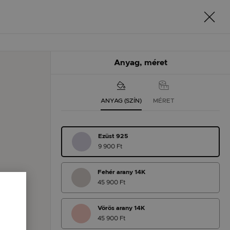
Anyag, méret
ANYAG (SZÍN)
MÉRET
Ezüst 925
9 900 Ft
Fehér arany 14K
45 900 Ft
Vörös arany 14K
45 900 Ft