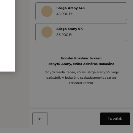
Sárga Arany 14K
45 900 Ft
Sárga arany 9K
36 900 Ft
Fonalas Bokalánc tervező
Iránytű Arany, Ezüst Zsinóros Bokalánc
Iránytű medál fehér, vörös, sárga aranyból vagy
ezüstből. A bokalánc szakadásmentes színes
zsinórral készül.
Tovább