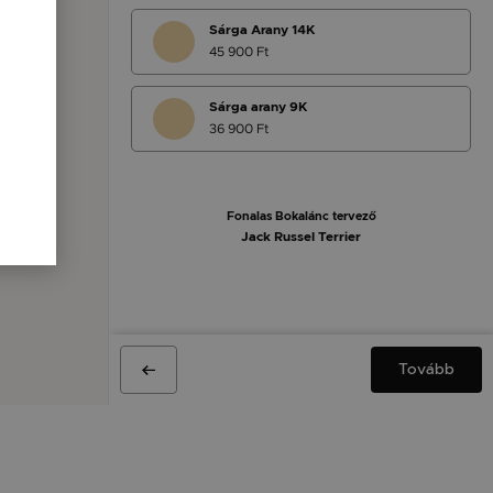
Sárga Arany 14K
45 900 Ft
Sárga arany 9K
36 900 Ft
Fonalas Bokalánc tervező
Jack Russel Terrier
Tovább