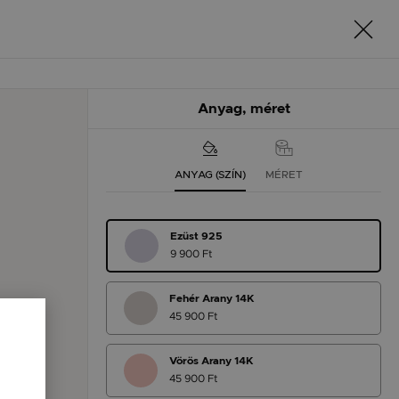
Anyag, méret
ANYAG (SZÍN)
MÉRET
Ezüst 925
9 900 Ft
Fehér Arany 14K
45 900 Ft
Vörös Arany 14K
45 900 Ft