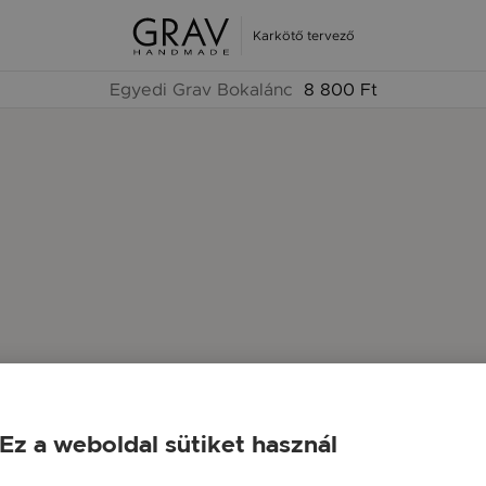
Karkötő tervező
Egyedi Grav Bokalánc
8 800 Ft
Ez a weboldal sütiket használ