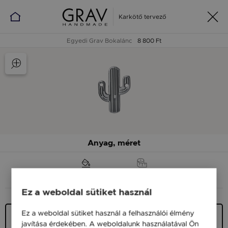
Karkötő tervező
Egyedi Grav Bokalánc
8 800 Ft
Anyag, méret
ANYAG (SZÍN)
MÉRET
Ez a weboldal sütiket használ
Ez a weboldal sütiket használ a felhasználói élmény
Ezüst 925
javítása érdekében. A weboldalunk használatával Ön
11 900 Ft