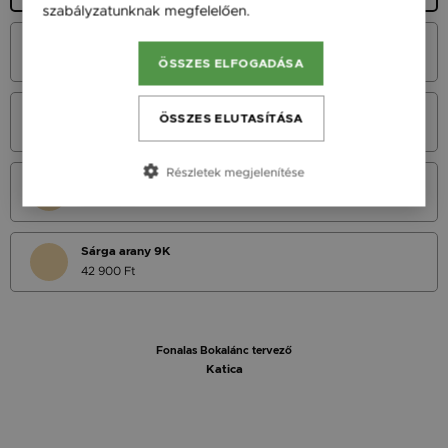
szabályzatunknak megfelelően.
Bővebben
Fehér Arany 14K
49 900 Ft
ÖSSZES ELFOGADÁSA
Vörös Arany 14K
ÖSSZES ELUTASÍTÁSA
49 900 Ft
Részletek megjelenítése
Sárga Arany 14K
49 900 Ft
Sárga arany 9K
42 900 Ft
Fonalas Bokalánc tervező
Katica