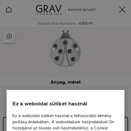
Karkötő tervező
Egyedi Grav Bokalánc
8 800 Ft
Anyag, méret
ANYAG (SZÍN)
MÉRET
Ez a weboldal sütiket használ
Ez a weboldal sütiket használ a felhasználói élmény
javítása érdekében. A weboldalunk használatával Ön
Ezüst 925
hozzájárul az összes süti használatához, a Cookie
9 900 Ft