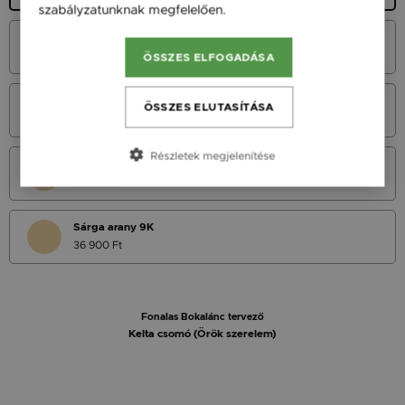
szabályzatunknak megfelelően.
Bővebben
Fehér Arany 14K
40 900 Ft
ÖSSZES ELFOGADÁSA
Vörös Arany 14K
ÖSSZES ELUTASÍTÁSA
40 900 Ft
Részletek megjelenítése
Sárga Arany 14K
40 900 Ft
Sárga arany 9K
36 900 Ft
Fonalas Bokalánc tervező
Kelta csomó (Örök szerelem)