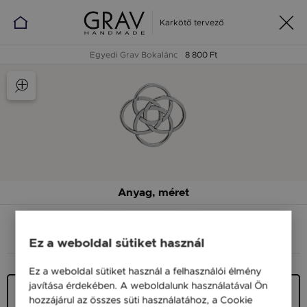
Karkötő tervező
Egyedi Grav Bokalánc
8 800 Ft
Anyag, méret
ANYAG (SZÍN)
MÉRET
Ez a weboldal sütiket használ
Ez a weboldal sütiket használ a felhasználói élmény
javítása érdekében. A weboldalunk használatával Ön
Ezüst 925
hozzájárul az összes süti használatához, a Cookie
7 400 Ft