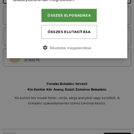
Fehér arany 14K
ÖSSZES ELFOGADÁSA
31 900 Ft
ÖSSZES ELUTASÍTÁSA
Vörös arany 14K
31 900 Ft
Részletek megjelenítése
Sárga arany 14K
31 900 Ft
Fonalas Bokalánc tervező
Kis Kontúr Kör Arany, Ezüst Zsinóros Bokalánc
Kis kontúr kör medál fehér, vörös, sárga aranyból vagy ezüstből. A
bokalánc szakadásmentes színes zsinórral készül.