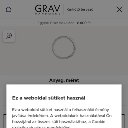
Karkötő tervező
Egyedi Grav Bokalánc
8 800 Ft
Anyag, méret
Ez a weboldal sütiket használ
ANYAG (SZÍN)
MÉRET
Ez a weboldal sütiket használ a felhasználói élmény
javítása érdekében. A weboldalunk használatával Ön
Ezüst 925
hozzájárul az összes süti használatához, a Cookie
5 900 Ft
szabályzatunknak megfelelően.
Bővebben