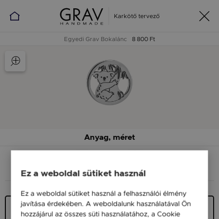
Karkötő tervező
Egyedi Grav Bokalánc
8 800 Ft
Anyag, méret
ANYAG (SZÍN)
MÉRET
Ez a weboldal sütiket használ
Ez a weboldal sütiket használ a felhasználói élmény
javítása érdekében. A weboldalunk használatával Ön
Ezüst 925
hozzájárul az összes süti használatához, a Cookie
9 900 Ft