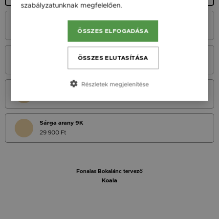
szabályzatunknak megfelelően.
Bővebben
Fehér Arany 14K
40 900 Ft
ÖSSZES ELFOGADÁSA
Vörös Arany 14K
ÖSSZES ELUTASÍTÁSA
40 900 Ft
Részletek megjelenítése
Sárga Arany 14K
40 900 Ft
Sárga arany 9K
29 900 Ft
Fonalas Bokalánc tervező
Koala