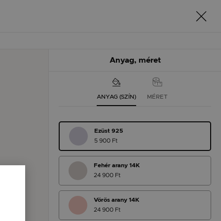
Anyag, méret
ANYAG (SZÍN)
MÉRET
Ezüst 925
5 900 Ft
Fehér arany 14K
24 900 Ft
Vörös arany 14K
24 900 Ft