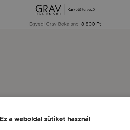
Karkötő tervező
Egyedi Grav Bokalánc
8 800 Ft
Ez a weboldal sütiket használ