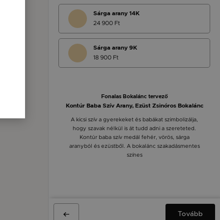
Sárga arany 14K
24 900 Ft
Sárga arany 9K
18 900 Ft
Fonalas Bokalánc tervező
Kontúr Baba Szív Arany, Ezüst Zsinóros Bokalánc
A kicsi szív a gyerekeket és babákat szimbolizálja,
hogy szavak nélkül is át tudd adni a szereteted.
Kontúr baba szív medál fehér, vörös, sárga
aranyból és ezüstből. A bokalánc szakadásmentes
színes
Tovább