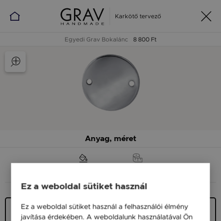
Karkötő tervező
Egyedi Grav Bokalánc
8 800 Ft
Anyag, méret
ANYAG (SZÍN)
MÉRET
Ez a weboldal sütiket használ
Ez a weboldal sütiket használ a felhasználói élmény
Ezüst 925
javítása érdekében. A weboldalunk használatával Ön
8 800 Ft