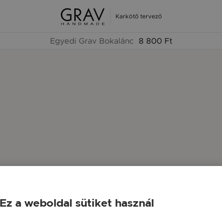
Karkötő tervező
Egyedi Grav Bokalánc
8 800 Ft
Ez a weboldal sütiket használ