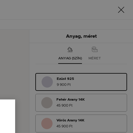
Anyag, méret
ANYAG (SZÍN)
MÉRET
Ezüst 925
9 900 Ft
Fehér Arany 14K
45 900 Ft
Vörös Arany 14K
45 900 Ft