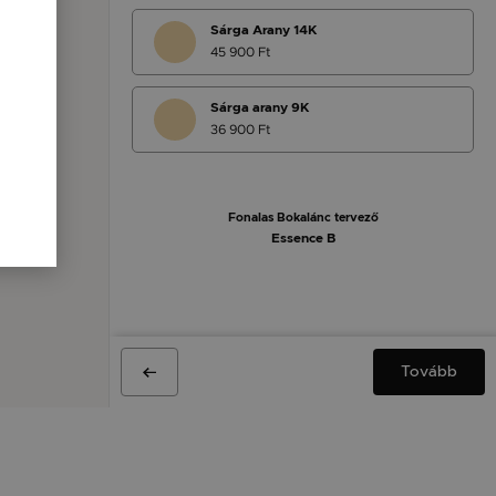
Sárga Arany 14K
45 900 Ft
Sárga arany 9K
36 900 Ft
Fonalas Bokalánc tervező
Essence B
Tovább