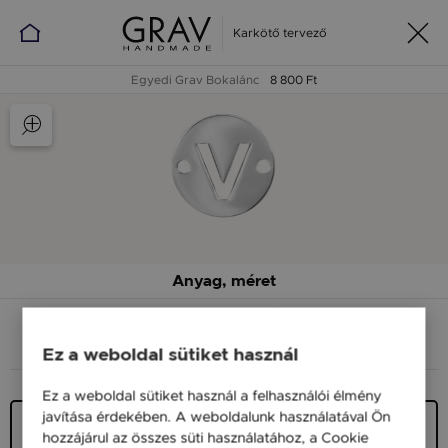
Karkötő tervező
Egyedi Grav Bokalánc
8 800 Ft
Anyag, méret
ANYAG (SZÍN)
MÉRET
Ez a weboldal sütiket használ
Ez a weboldal sütiket használ a felhasználói élmény
javítása érdekében. A weboldalunk használatával Ön
Ezüst 925
hozzájárul az összes süti használatához, a Cookie
9 900 Ft