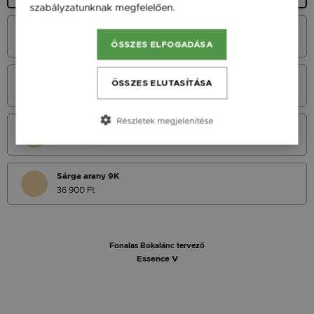
szabályzatunknak megfelelően.
Bővebben
Fehér Arany 14K
45 900 Ft
ÖSSZES ELFOGADÁSA
Vörös Arany 14K
ÖSSZES ELUTASÍTÁSA
45 900 Ft
Részletek megjelenítése
Sárga Arany 14K
45 900 Ft
Sárga arany 9K
36 900 Ft
Fonalas Bokalánc tervező
Essence V