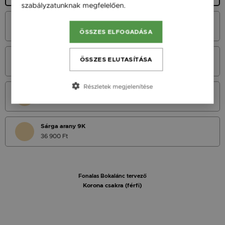
szabályzatunknak megfelelően.
Bővebben
Fehér Arany 14K
45 900 Ft
ÖSSZES ELFOGADÁSA
Vörös Arany 14K
ÖSSZES ELUTASÍTÁSA
45 900 Ft
Részletek megjelenítése
Sárga Arany 14K
45 900 Ft
Sárga arany 9K
36 900 Ft
Fonalas Bokalánc tervező
Korona csakra (férfi)