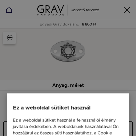
Karkötő tervező
Egyedi Grav Bokalánc
8 800 Ft
Anyag, méret
ANYAG (SZÍN)
MÉRET
Ez a weboldal sütiket használ
Ez a weboldal sütiket használ a felhasználói élmény
javítása érdekében. A weboldalunk használatával Ön
Ezüst 925
hozzájárul az összes süti használatához, a Cookie
11 900 Ft