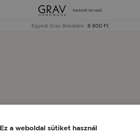
Karkötő tervező
Egyedi Grav Bokalánc
8 800 Ft
Ez a weboldal sütiket használ