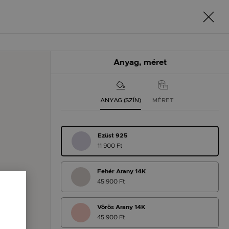
Anyag, méret
ANYAG (SZÍN)
MÉRET
Ezüst 925
11 900 Ft
Fehér Arany 14K
45 900 Ft
Vörös Arany 14K
45 900 Ft