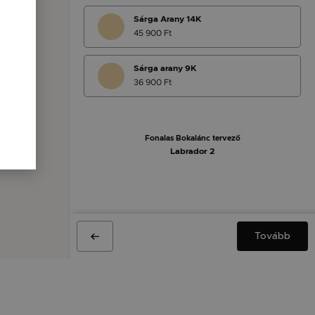
Sárga Arany 14K
45 900 Ft
Sárga arany 9K
36 900 Ft
Fonalas Bokalánc tervező
Labrador 2
Tovább