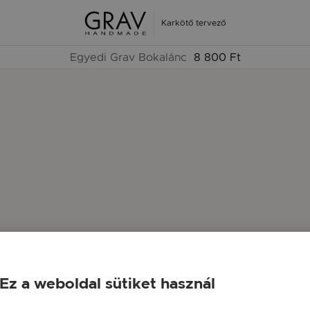
Karkötő tervező
Egyedi Grav Bokalánc
8 800 Ft
Ez a weboldal sütiket használ