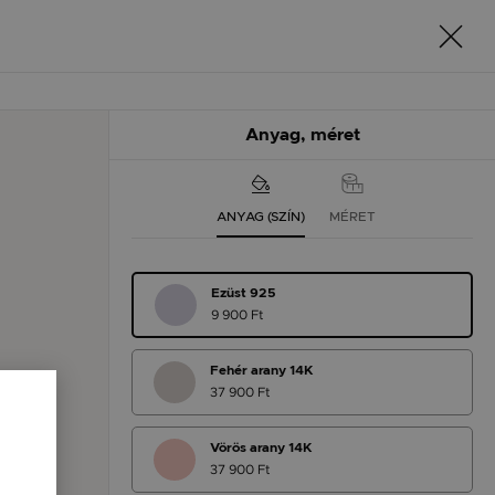
Anyag, méret
ANYAG (SZÍN)
MÉRET
Ezüst 925
9 900 Ft
Fehér arany 14K
37 900 Ft
Vörös arany 14K
37 900 Ft