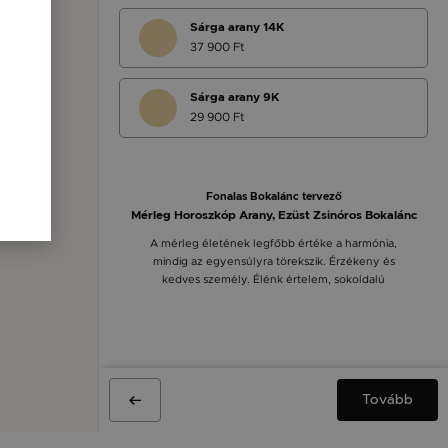
Sárga arany 14K
37 900 Ft
Sárga arany 9K
29 900 Ft
Fonalas Bokalánc tervező
Mérleg Horoszkóp Arany, Ezüst Zsinóros Bokalánc
A mérleg életének legfőbb értéke a harmónia,
mindig az egyensúlyra törekszik. Érzékeny és
kedves személy. Élénk értelem, sokoldalú
Tovább