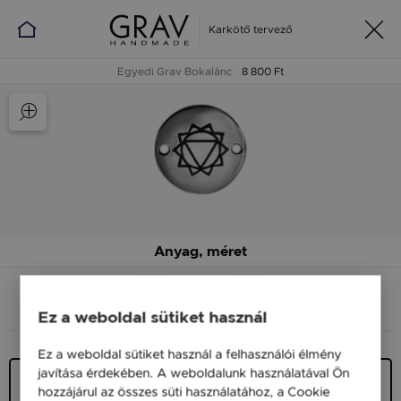
Karkötő tervező
Egyedi Grav Bokalánc
8 800 Ft
Anyag, méret
ANYAG (SZÍN)
MÉRET
Ez a weboldal sütiket használ
Ez a weboldal sütiket használ a felhasználói élmény
javítása érdekében. A weboldalunk használatával Ön
Ezüst 925
hozzájárul az összes süti használatához, a Cookie
9 900 Ft