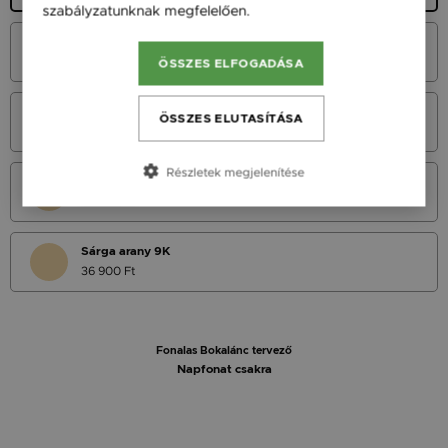
szabályzatunknak megfelelően.
Bővebben
Fehér Arany 14K
45 900 Ft
ÖSSZES ELFOGADÁSA
Vörös Arany 14K
ÖSSZES ELUTASÍTÁSA
45 900 Ft
Részletek megjelenítése
Sárga Arany 14K
45 900 Ft
Sárga arany 9K
36 900 Ft
Fonalas Bokalánc tervező
Napfonat csakra