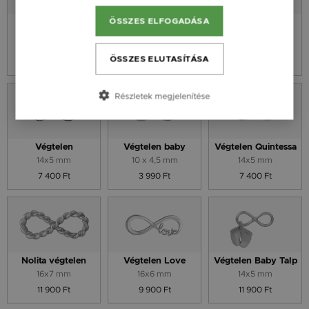
ÖSSZES ELFOGADÁSA
Essence V
Essence Z
Szív Végtelen
Kontúr
10 mm
10 mm
13,9 x 10,2 mm
ÖSSZES ELUTASÍTÁSA
9 900 Ft
9 900 Ft
9 900 Ft
Részletek megjelenítése
Végtelen
Végtelen baby
Végtelen Quintessa
14x5 mm
10 x 4,5 mm
14x5 mm
7 400 Ft
3 990 Ft
7 400 Ft
Nolita végtelen
Végtelen Love
Végtelen Baby Talp
16x7 mm
16x6 mm
14x5 mm
11 900 Ft
9 900 Ft
11 900 Ft