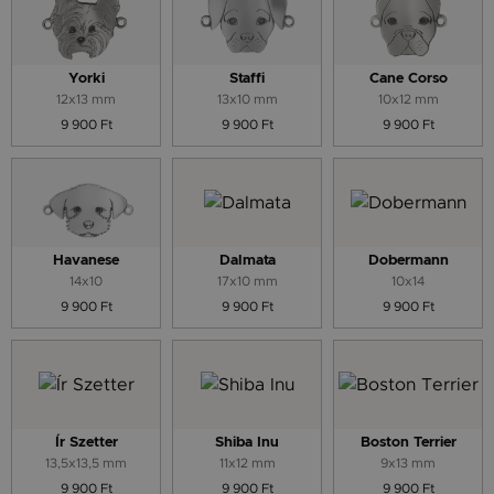
Yorki
Staffi
Cane Corso
12x13 mm
13x10 mm
10x12 mm
9 900 Ft
9 900 Ft
9 900 Ft
Havanese
Dalmata
Dobermann
14x10
17x10 mm
10x14
9 900 Ft
9 900 Ft
9 900 Ft
Ír Szetter
Shiba Inu
Boston Terrier
13,5x13,5 mm
11x12 mm
9x13 mm
9 900 Ft
9 900 Ft
9 900 Ft