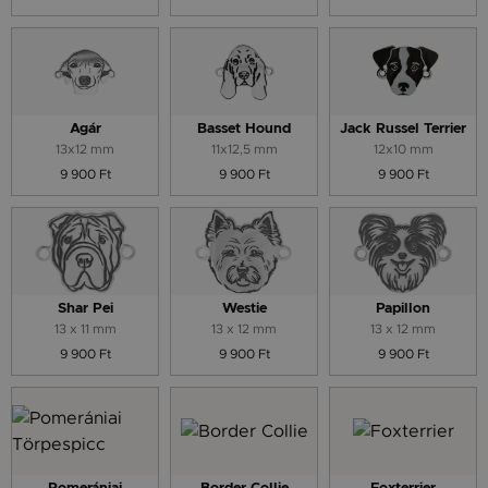
Agár
Basset Hound
Jack Russel Terrier
13x12 mm
11x12,5 mm
12x10 mm
9 900 Ft
9 900 Ft
9 900 Ft
Shar Pei
Westie
Papillon
13 x 11 mm
13 x 12 mm
13 x 12 mm
9 900 Ft
9 900 Ft
9 900 Ft