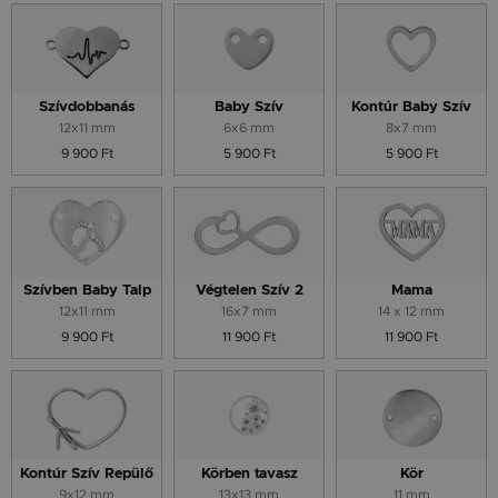
Szívdobbanás
Baby Szív
Kontúr Baby Szív
12x11 mm
6x6 mm
8x7 mm
9 900 Ft
5 900 Ft
5 900 Ft
Szívben Baby Talp
Végtelen Szív 2
Mama
12x11 mm
16x7 mm
14 x 12 mm
9 900 Ft
11 900 Ft
11 900 Ft
Kontúr Szív Repülő
Körben tavasz
Kör
9x12 mm
13x13 mm
11 mm