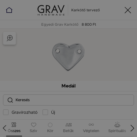
Karkötő tervező
Egyedi Grav Karkötő
8 800 Ft
Medál
Gravírozható
Új
Összes
Szív
Kör
Betűk
Végtelen
Spirituális