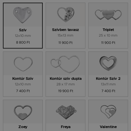
Szívben tavasz
Triplet
Szív
15x13 mm
25 x 10 mm
12x10 mm
8 800 Ft
11 900 Ft
11 900 Ft
Kontúr Szív
Kontúr szív dupla
Kontúr Szív 2
12x10 mm
28 x 17 mm
13x11 mm
7 400 Ft
19 900 Ft
7 400 Ft
Zoey
Freya
Valentine