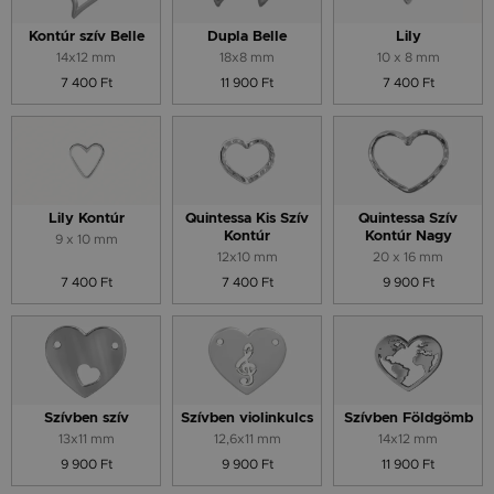
Kontúr szív Belle
Dupla Belle
Lily
14x12 mm
18x8 mm
10 x 8 mm
7 400 Ft
11 900 Ft
7 400 Ft
Lily Kontúr
Quintessa Kis Szív
Quintessa Szív
Kontúr
Kontúr Nagy
9 x 10 mm
12x10 mm
20 x 16 mm
7 400 Ft
7 400 Ft
9 900 Ft
Szívben szív
Szívben violinkulcs
Szívben Földgömb
13x11 mm
12,6x11 mm
14x12 mm
9 900 Ft
9 900 Ft
11 900 Ft