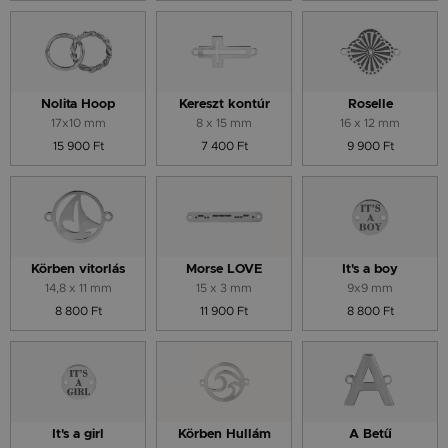
Nolita Hoop
Kereszt kontúr
Roselle
17x10 mm
8 x 15 mm
16 x 12 mm
15 900 Ft
7 400 Ft
9 900 Ft
Körben vitorlás
Morse LOVE
It's a boy
14,8 x 11 mm
15 x 3 mm
9x9 mm
8 800 Ft
11 900 Ft
8 800 Ft
It's a girl
Körben Hullám
A Betű