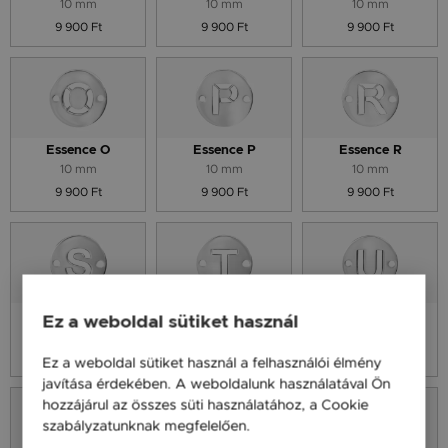
10 mm
10 mm
10 mm
9 900 Ft
9 900 Ft
9 900 Ft
Essence O
Essence P
Essence R
10 mm
10 mm
10 mm
9 900 Ft
9 900 Ft
9 900 Ft
Essence S
Essence T
Essence U
Ez a weboldal sütiket használ
10 mm
10 mm
10 mm
9 900 Ft
9 900 Ft
9 900 Ft
Ez a weboldal sütiket használ a felhasználói élmény
javítása érdekében. A weboldalunk használatával Ön
hozzájárul az összes süti használatához, a Cookie
szabályzatunknak megfelelően.
Bővebben