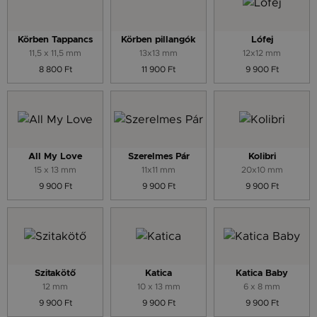
Körben Tappancs
Körben pillangók
Lófej
11,5 x 11,5 mm
13x13 mm
12x12 mm
8 800 Ft
11 900 Ft
9 900 Ft
All My Love
Szerelmes Pár
Kolibri
15 x 13 mm
11x11 mm
20x10 mm
9 900 Ft
9 900 Ft
9 900 Ft
Szitakötő
Katica
Katica Baby
12 mm
10 x 13 mm
6 x 8 mm
9 900 Ft
9 900 Ft
9 900 Ft