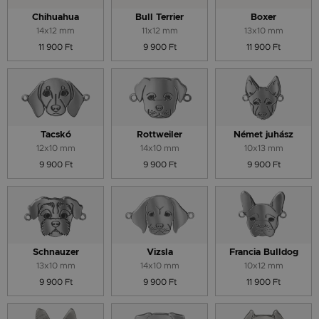
Chihuahua
Bull Terrier
Boxer
14x12 mm
11x12 mm
13x10 mm
11 900 Ft
9 900 Ft
11 900 Ft
Tacskó
Rottweiler
Német juhász
12x10 mm
14x10 mm
10x13 mm
9 900 Ft
9 900 Ft
9 900 Ft
Schnauzer
Vizsla
Francia Bulldog
13x10 mm
14x10 mm
10x12 mm
9 900 Ft
9 900 Ft
11 900 Ft