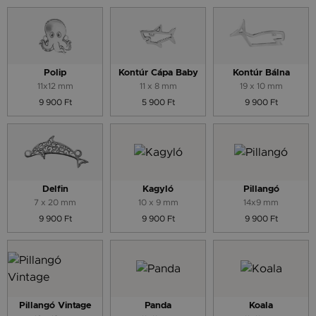
Polip
Kontúr Cápa Baby
Kontúr Bálna
11x12 mm
11 x 8 mm
19 x 10 mm
9 900 Ft
5 900 Ft
9 900 Ft
Delfin
Kagyló
Pillangó
7 x 20 mm
10 x 9 mm
14x9 mm
9 900 Ft
9 900 Ft
9 900 Ft
Pillangó Vintage
Panda
Koala