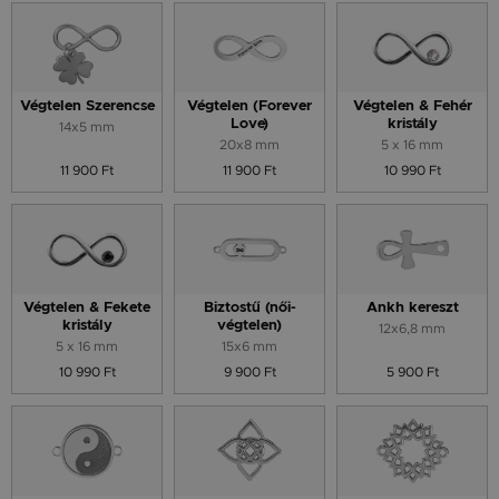
Végtelen Szerencse
Végtelen (Forever
Végtelen & Fehér
Love)
kristály
14x5 mm
20x8 mm
5 x 16 mm
11 900 Ft
11 900 Ft
10 990 Ft
Végtelen & Fekete
Biztostű (női-
Ankh kereszt
kristály
végtelen)
12x6,8 mm
5 x 16 mm
15x6 mm
10 990 Ft
9 900 Ft
5 900 Ft