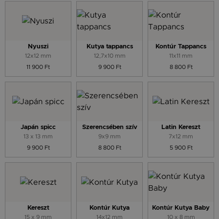
Nyuszi
Kutya tappancs
Kontúr Tappancs
12x12 mm
12,7x10 mm
11x11 mm
11 900 Ft
9 900 Ft
8 800 Ft
Japán spicc
Szerencsében szív
Latin Kereszt
13 x 13 mm
9x9 mm
7x12 mm
9 900 Ft
8 800 Ft
5 900 Ft
Kereszt
Kontúr Kutya
Kontúr Kutya Baby
15 x 9 mm
14x12 mm
10 x 8 mm