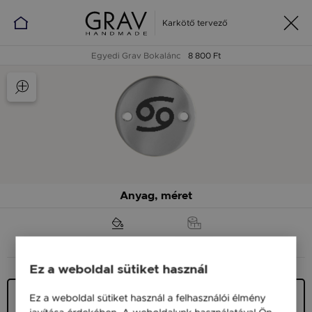
Karkötő tervező
Egyedi Grav Bokalánc
8 800 Ft
Anyag, méret
ANYAG (SZÍN)
MÉRET
Ez a weboldal sütiket használ
Ezüst 925
Ez a weboldal sütiket használ a felhasználói élmény
9 900 Ft