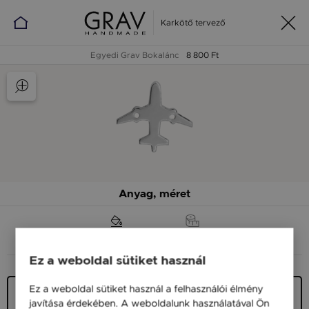
Karkötő tervező
Egyedi Grav Bokalánc
8 800 Ft
Anyag, méret
ANYAG (SZÍN)
MÉRET
Ez a weboldal sütiket használ
Ez a weboldal sütiket használ a felhasználói élmény
Ezüst 925
javítása érdekében. A weboldalunk használatával Ön
9 900 Ft