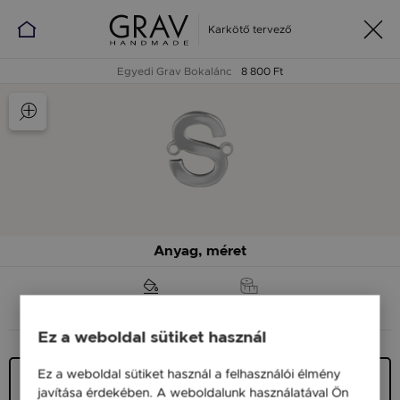
Karkötő tervező
Egyedi Grav Bokalánc
8 800 Ft
Anyag, méret
ANYAG (SZÍN)
MÉRET
Ez a weboldal sütiket használ
Ez a weboldal sütiket használ a felhasználói élmény
Ezüst 925
javítása érdekében. A weboldalunk használatával Ön
8 800 Ft