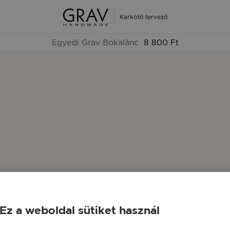
Karkötő tervező
Egyedi Grav Bokalánc
8 800 Ft
Ez a weboldal sütiket használ