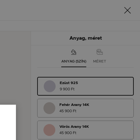
Anyag, méret
ANYAG (SZÍN)
MÉRET
Ezüst 925
9 900 Ft
Fehér Arany 14K
45 900 Ft
Vörös Arany 14K
45 900 Ft