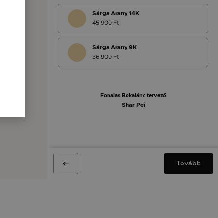
Sárga Arany 14K
45 900 Ft
Sárga Arany 9K
36 900 Ft
Fonalas Bokalánc tervező
Shar Pei
Tovább