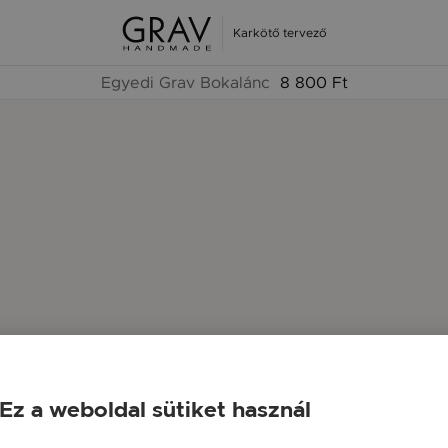
Karkötő tervező
Egyedi Grav Bokalánc
8 800 Ft
Ez a weboldal sütiket használ