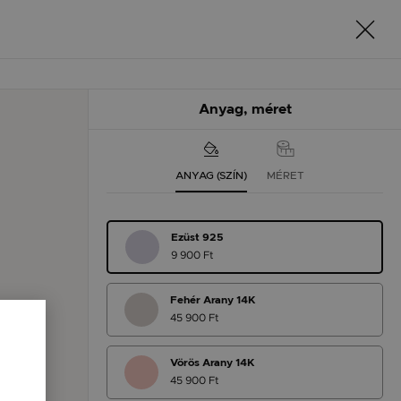
Anyag, méret
ANYAG (SZÍN)
MÉRET
Ezüst 925
9 900 Ft
Fehér Arany 14K
45 900 Ft
Vörös Arany 14K
45 900 Ft