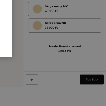
Sárga Arany 14K
45 900 Ft
Sárga arany 9K
36 900 Ft
Fonalas Bokalánc tervező
Shiba Inu
Tovább