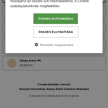
hozzájárul az összes süti használatához, a Cookie
szabályzatunknak megfelelően.
Bővebben
Fehér arany 14K
37 900 Ft
ÖSSZES ELFOGADÁSA
Vörös arany 14K
37 900 Ft
ÖSSZES ELUTASÍTÁSA
Sárga arany 14K
Részletek megjelenítése
37 900 Ft
Sárga arany 9K
29 900 Ft
Fonalas Bokalánc tervező
Skorpió Horoszkóp Arany, Ezüst Zsinóros Bokalánc
A skorpió horoszkóp jellemzői: A skorpi