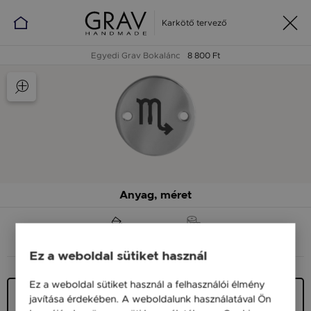
Karkötő tervező
Egyedi Grav Bokalánc
8 800 Ft
Anyag, méret
ANYAG (SZÍN)
MÉRET
Ez a weboldal sütiket használ
Ez a weboldal sütiket használ a felhasználói élmény
Ezüst 925
javítása érdekében. A weboldalunk használatával Ön
9 900 Ft