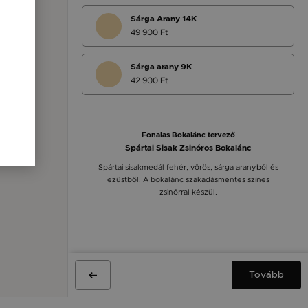
Sárga Arany 14K
49 900 Ft
Sárga arany 9K
42 900 Ft
Fonalas Bokalánc tervező
Spártai Sisak Zsinóros Bokalánc
Spártai sisakmedál fehér, vörös, sárga aranyból és
ezüstből. A bokalánc szakadásmentes színes
zsinórral készül.
Tovább