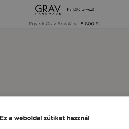
Karkötő tervező
Egyedi Grav Bokalánc
8 800 Ft
Ez a weboldal sütiket használ