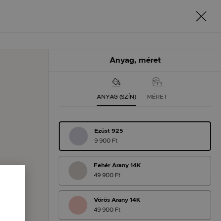
Anyag, méret
ANYAG (SZÍN)
MÉRET
Ezüst 925
9 900 Ft
Fehér Arany 14K
49 900 Ft
Vörös Arany 14K
49 900 Ft