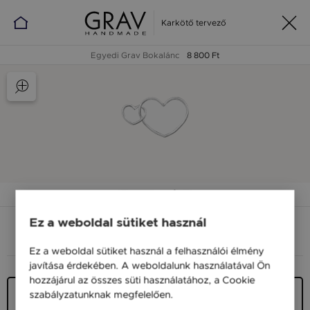
Karkötő tervező
Egyedi Grav Bokalánc
8 800 Ft
Anyag, méret
Ez a weboldal sütiket használ
ANYAG (SZÍN)
MÉRET
Ez a weboldal sütiket használ a felhasználói élmény
javítása érdekében. A weboldalunk használatával Ön
hozzájárul az összes süti használatához, a Cookie
Ezüst 925
szabályzatunknak megfelelően.
Bővebben
19 900 Ft