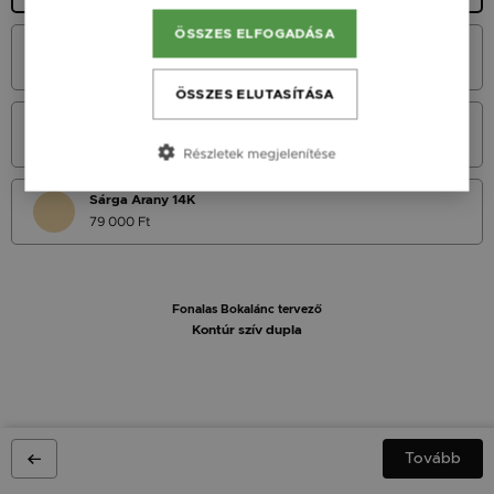
ÖSSZES ELFOGADÁSA
Fehér Arany 14K
79 000 Ft
ÖSSZES ELUTASÍTÁSA
Vörös Arany 14K
79 000 Ft
Részletek megjelenítése
Sárga Arany 14K
79 000 Ft
Fonalas Bokalánc tervező
Kontúr szív dupla
Tovább