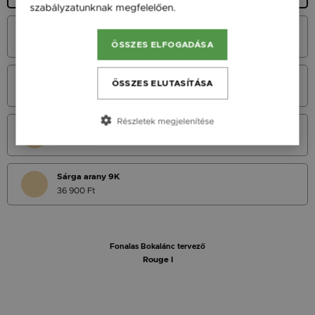
szabályzatunknak megfelelően.
Bővebben
Fehér Arany 14K
45 900 Ft
ÖSSZES ELFOGADÁSA
Vörös Arany 14K
ÖSSZES ELUTASÍTÁSA
45 900 Ft
Részletek megjelenítése
Sárga Arany 14K
45 900 Ft
Sárga arany 9K
36 900 Ft
Fonalas Bokalánc tervező
Rouge I