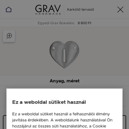
Karkötő tervező
Egyedi Grav Bokalánc
8 800 Ft
Anyag, méret
ANYAG (SZÍN)
MÉRET
Ez a weboldal sütiket használ
Ez a weboldal sütiket használ a felhasználói élmény
javítása érdekében. A weboldalunk használatával Ön
Ezüst 925
hozzájárul az összes süti használatához, a Cookie
9 900 Ft