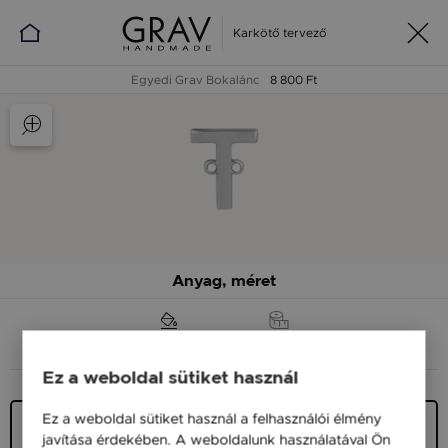
Karkötő tervező
Egyedi Grav Bokalánc
8 800 Ft
Anyag, méret
ANYAG (SZÍN)
MÉRET
Ez a weboldal sütiket használ
Ez a weboldal sütiket használ a felhasználói élmény
Ezüst 925
javítása érdekében. A weboldalunk használatával Ön
8 800 Ft