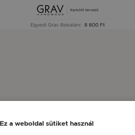
Karkötő tervező
Egyedi Grav Bokalánc
8 800 Ft
Ez a weboldal sütiket használ