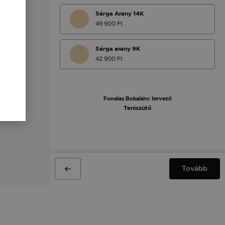
Sárga Arany 14K
49 900 Ft
Sárga arany 9K
42 900 Ft
Fonalas Bokalánc tervező
Teniszütő
Tovább