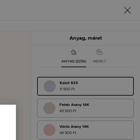
Anyag, méret
ANYAG (SZÍN)
MÉRET
Ezüst 925
11 900 Ft
Fehér Arany 14K
49 900 Ft
Vörös Arany 14K
49 900 Ft