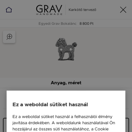
Karkötő tervező
Egyedi Grav Bokalánc
8 800 Ft
Anyag, méret
ANYAG (SZÍN)
MÉRET
Ez a weboldal sütiket használ
Ez a weboldal sütiket használ a felhasználói élmény
javítása érdekében. A weboldalunk használatával Ön
Ezüst 925
hozzájárul az összes süti használatához, a Cookie
9 900 Ft