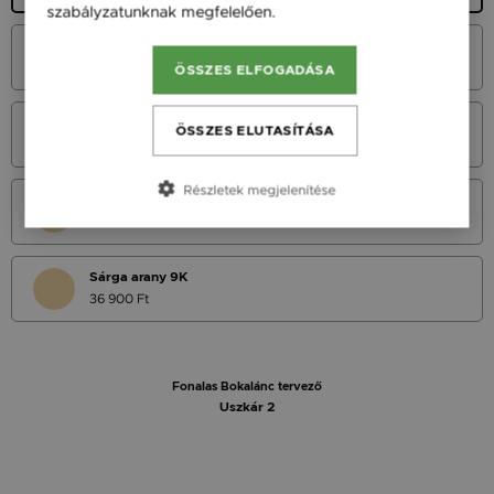
szabályzatunknak megfelelően.
Bővebben
Fehér Arany 14K
45 900 Ft
ÖSSZES ELFOGADÁSA
Vörös Arany 14K
ÖSSZES ELUTASÍTÁSA
45 900 Ft
Részletek megjelenítése
Sárga Arany 14K
45 900 Ft
Sárga arany 9K
36 900 Ft
Fonalas Bokalánc tervező
Uszkár 2