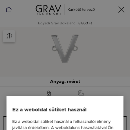
Karkötő tervező
Egyedi Grav Bokalánc
8 800 Ft
Anyag, méret
ANYAG (SZÍN)
MÉRET
Ez a weboldal sütiket használ
Ez a weboldal sütiket használ a felhasználói élmény
Ezüst 925
javítása érdekében. A weboldalunk használatával Ön
8 800 Ft