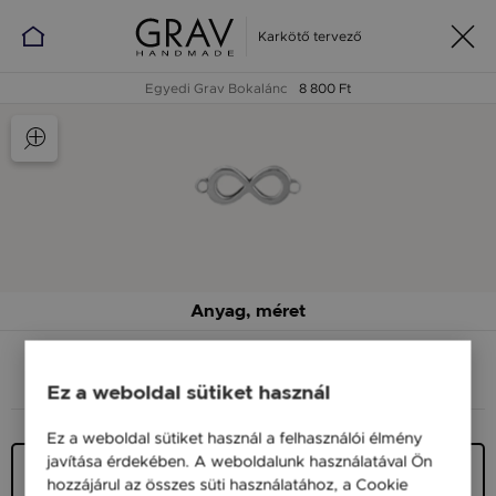
Karkötő tervező
Egyedi Grav Bokalánc
8 800 Ft
Anyag, méret
ANYAG (SZÍN)
MÉRET
Ez a weboldal sütiket használ
Ez a weboldal sütiket használ a felhasználói élmény
javítása érdekében. A weboldalunk használatával Ön
Ezüst 925
hozzájárul az összes süti használatához, a Cookie
3 990 Ft