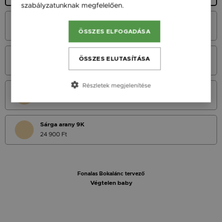
szabályzatunknak megfelelően.
Bővebben
Fehér Arany 14K
29 900 Ft
ÖSSZES ELFOGADÁSA
Vörös Arany 14K
ÖSSZES ELUTASÍTÁSA
29 900 Ft
Részletek megjelenítése
Sárga Arany 14K
29 900 Ft
Sárga arany 9K
24 900 Ft
Fonalas Bokalánc tervező
Végtelen baby