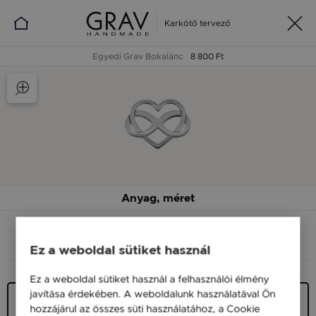
Karkötő tervező
Egyedi Grav Bokalánc
8 800 Ft
Anyag, méret
ANYAG (SZÍN)
MÉRET
Ez a weboldal sütiket használ
Ez a weboldal sütiket használ a felhasználói élmény
javítása érdekében. A weboldalunk használatával Ön
Ezüst 925
hozzájárul az összes süti használatához, a Cookie
9 900 Ft