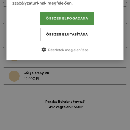
szabályzatunknak megfelelően.
Bővebben
Fehér Arany 14K
49 900 Ft
ÖSSZES ELFOGADÁSA
Vörös Arany 14K
ÖSSZES ELUTASÍTÁSA
49 900 Ft
Részletek megjelenítése
Sárga Arany 14K
49 900 Ft
Sárga arany 9K
42 900 Ft
Fonalas Bokalánc tervező
Szív Végtelen Kontúr