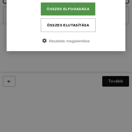
ÖSSZES ELFOGADÁSA
Ezüst 925 (18K arany bevonat)
15 900 Ft
ÖSSZES ELUTASÍTÁSA
Részletek megjelenítése
Fonalas Bokalánc tervező
Flores
Tovább