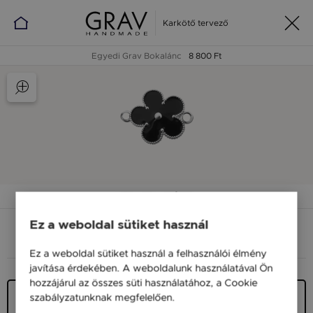
Karkötő tervező
Egyedi Grav Bokalánc
8 800 Ft
Anyag, méret
Ez a weboldal sütiket használ
ANYAG (SZÍN)
MÉRET
Ez a weboldal sütiket használ a felhasználói élmény
javítása érdekében. A weboldalunk használatával Ön
hozzájárul az összes süti használatához, a Cookie
Ezüst 925
szabályzatunknak megfelelően.
Bővebben
15 900 Ft