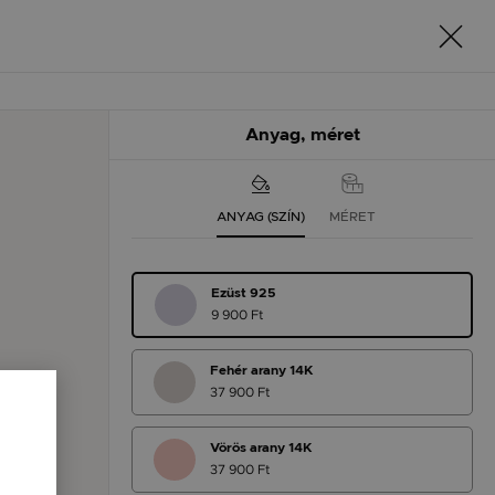
Anyag, méret
ANYAG (SZÍN)
MÉRET
Ezüst 925
9 900 Ft
Fehér arany 14K
37 900 Ft
Vörös arany 14K
37 900 Ft