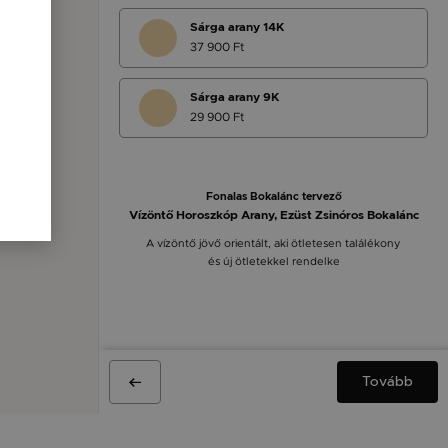
Sárga arany 14K
37 900 Ft
Sárga arany 9K
29 900 Ft
Fonalas Bokalánc tervező
Vízöntő Horoszkóp Arany, Ezüst Zsinóros Bokalánc
A vízöntő jövő orientált, aki ötletesen találékony
és új ötletekkel rendelke
Tovább