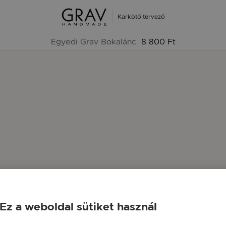
Karkötő tervező
Egyedi Grav Bokalánc
8 800 Ft
Ez a weboldal sütiket használ