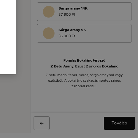
Sárga arany 14K
37 900 Ft
Sárga arany 9K
36 900 Ft
Fonalas Bokalánc tervező
Z Betű Arany, Ezüst Zsinóros Bokalánc
Z betű medál fehér, vörös, sárga aranyból vagy
ezüstből. A bokalánc szakadásmentes színes
zsinórral készül.
Tovább