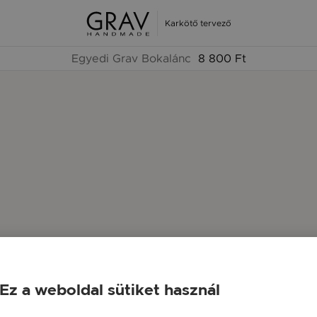
Karkötő tervező
Egyedi Grav Bokalánc
8 800 Ft
Ez a weboldal sütiket használ