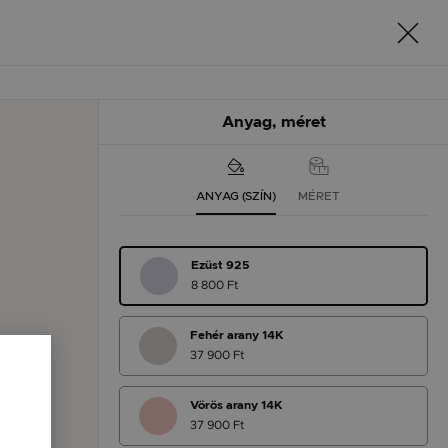
Anyag, méret
ANYAG (SZÍN)
MÉRET
Ezüst 925
8 800 Ft
Fehér arany 14K
37 900 Ft
Vörös arany 14K
37 900 Ft