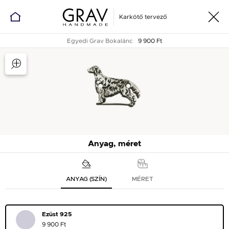
Karkötő tervező
Egyedi Grav Bokalánc
9 900 Ft
Anyag, méret
ANYAG (SZÍN)
MÉRET
Ezüst 925
9 900 Ft