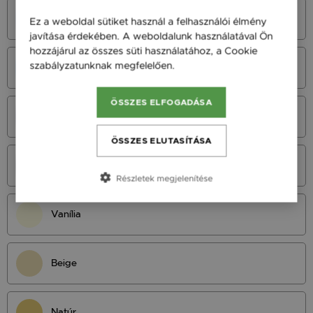
Azúrkék
Ez a weboldal sütiket használ a felhasználói élmény
javítása érdekében. A weboldalunk használatával Ön
hozzájárul az összes süti használatához, a Cookie
szabályzatunknak megfelelően.
Bővebben
Neonkék
ÖSSZES ELFOGADÁSA
Királykék
ÖSSZES ELUTASÍTÁSA
Tengerészkék
Részletek megjelenítése
Vanília
Beige
Natúr