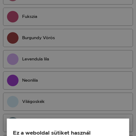
Fukszia
Burgundy Vörös
Levendula lila
Neonlila
Világoskék
Világos Petrol
Ez a weboldal sütiket használ