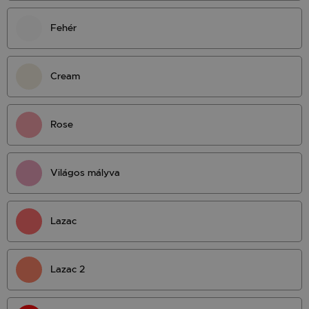
Fehér
Cream
Rose
Világos mályva
Lazac
Lazac 2