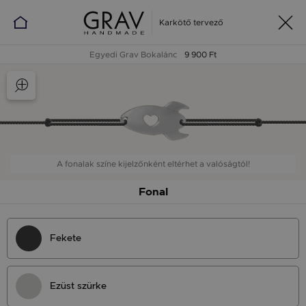
Karkötő tervező
Egyedi Grav Bokalánc
9 900 Ft
A fonalak színe kijelzőnként eltérhet a valóságtól!
Fonal
Fekete
Ezüst szürke