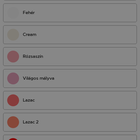
Fehér
Cream
Rózsaszín
Világos mályva
Lazac
Lazac 2