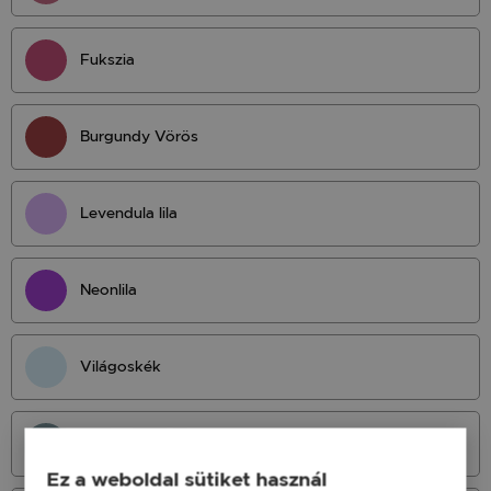
Fukszia
Burgundy Vörös
Levendula lila
Neonlila
Világoskék
Világos Petrol
Ez a weboldal sütiket használ