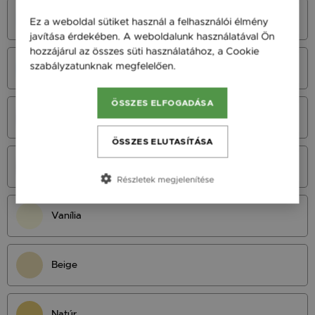
Azúrkék
Ez a weboldal sütiket használ a felhasználói élmény
javítása érdekében. A weboldalunk használatával Ön
hozzájárul az összes süti használatához, a Cookie
szabályzatunknak megfelelően.
Bővebben
Neonkék
ÖSSZES ELFOGADÁSA
Királykék
ÖSSZES ELUTASÍTÁSA
Tengerészkék
Részletek megjelenítése
Vanília
Beige
Natúr