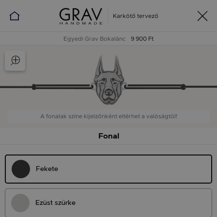
Karkötő tervező
Egyedi Grav Bokalánc
9 900 Ft
A fonalak színe kijelzőnként eltérhet a valóságtól!
Fonal
Fekete
Ezüst szürke